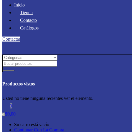
Inicio
Tienda
Contacto
Catálogos
Contactar
Productos vistos
Usted no tiene ninguna recientes ver el elemento.
0
$
0,00
0
Su carro está vacío
Continuar Con La Compra