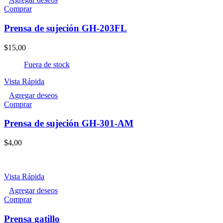
Comprar
Prensa de sujeción GH-203FL
$
15,00
Fuera de stock
Vista Rápida
Agregar deseos
Comprar
Prensa de sujeción GH-301-AM
$
4,00
Vista Rápida
Agregar deseos
Este
Comprar
producto
tiene
Prensa gatillo