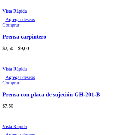
Vista Rápida
Agregar deseos
Este
Comprar
producto
tiene
Prensa carpintero
múltiples
variantes.
$
2,50
–
$
9,00
Las
opciones
se
pueden
Vista Rápida
elegir
Agregar deseos
en
Comprar
la
página
Prensa con placa de sujeción GH-201-B
de
producto
$
7,50
Vista Rápida
Agregar deseos