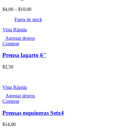
múltiples
variantes.
$
4,00
–
$
10,00
Las
opciones
Fuera de stock
se
pueden
Vista Rápida
elegir
Agregar deseos
en
Comprar
la
página
Prensa lagarto 6″
de
producto
$
2,50
Vista Rápida
Agregar deseos
Comprar
Prensas esquineras Setx4
$
14,00