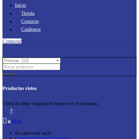
Inicio
Tienda
Contacto
Catálogos
Contactar
Productos vistos
Usted no tiene ninguna recientes ver el elemento.
0
$
0,00
0
Su carro está vacío
Continuar Con La Compra