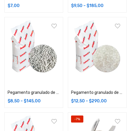
$
7,00
$
9,50
–
$
185,00
Comprar
Comprar
Pegamento granulado de alta temperatura blanco
Pegamento granulado de alta temperatura transparente
$
8,50
–
$
145,00
$
12,50
–
$
290,00
-7%