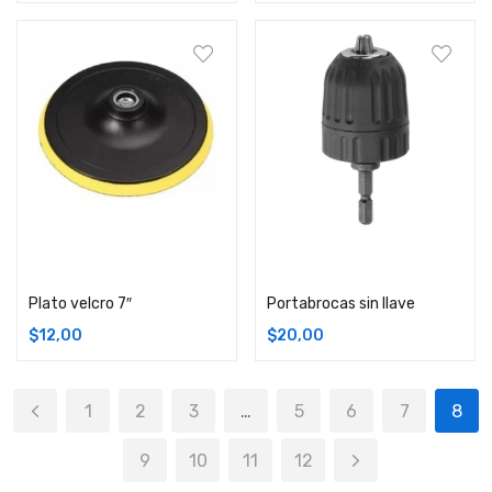
Comprar
Comprar
Plato velcro 7″
Portabrocas sin llave
$
12,00
$
20,00
1
2
3
…
5
6
7
8
9
10
11
12