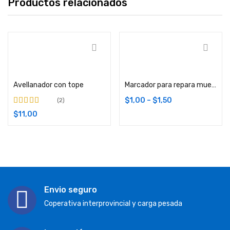
Productos relacionados
Comprar
Comprar
Avellanador con tope
Marcador para repara muebles
$
1,00
–
$
1,50
2
Valorado en
$
11,00
4.00
de 5
Envio seguro
Coperativa interprovincial y carga pesada