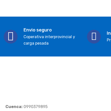
Envio seguro
I
Coperativa interprovincial y
Pr
carga pesada
Cuenca:
0990379895