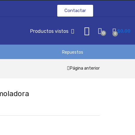
Contactar
Productos vistos
$
0,00
0
0
Repuestos
Página anterior
moladora