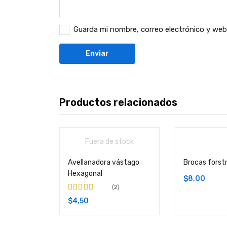
Guarda mi nombre, correo electrónico y web
Productos relacionados
Fuera de stock
Avellanadora vástago
Brocas forst
Hexagonal
$
8,00
2
Valorado en
5.00
$
4,50
de 5