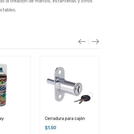
ndo la creación de marcos, estanterías y otros
stables.
ay
Cerradura para cajón
Juego de g
madera 12
$
1,50