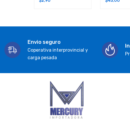
$
2,90
$
45,00
Envio seguro
I
Coperativa interprovincial y
Pr
carga pesada