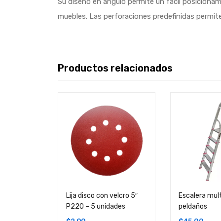
Su diseño en ángulo permite un fácil posicionami
muebles. Las perforaciones predefinidas permite
Productos relacionados
Lija disco con velcro 5″
Escalera mul
P220 – 5 unidades
peldaños