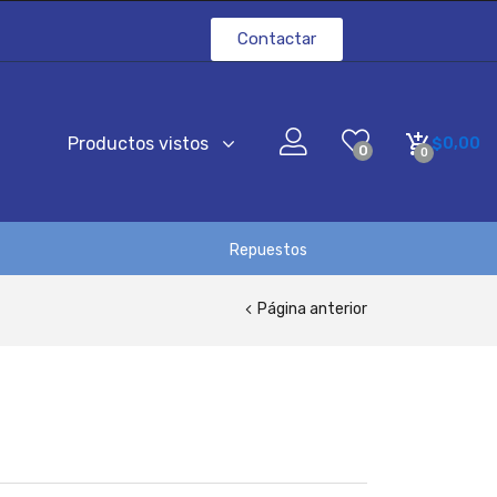
Contactar
Productos vistos
$
0,00
0
0
Repuestos
Página anterior