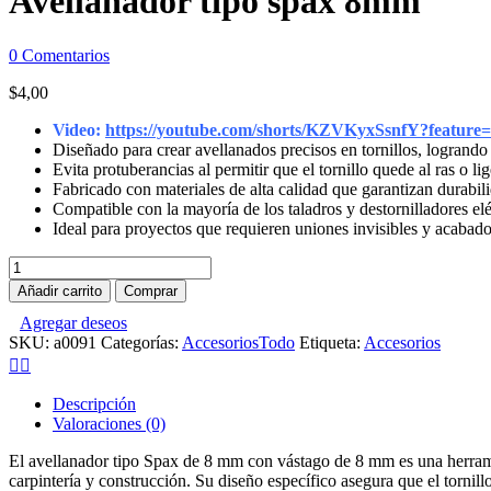
Avellanador tipo spax 8mm
0
Comentarios
$
4,00
Video:
https://youtube.com/shorts/KZVKyxSsnfY?feature=
Diseñado para crear avellanados precisos en tornillos, logrando
Evita protuberancias al permitir que el tornillo quede al ras o li
Fabricado con materiales de alta calidad que garantizan durabili
Compatible con la mayoría de los taladros y destornilladores el
Ideal para proyectos que requieren uniones invisibles y acabados
Avellanador
tipo
Añadir carrito
Comprar
spax
Agregar deseos
8mm
SKU:
a0091
Categorías:
Accesorios
Todo
Etiqueta:
Accesorios
cantidad
Descripción
Valoraciones (0)
El avellanador tipo Spax de 8 mm con vástago de 8 mm es una herramie
carpintería y construcción. Su diseño específico asegura que el tornillo