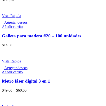
Vista Rápida
Agregar deseos
Añadir carrito
Galleta para madera #20 – 100 unidades
$
14,50
Vista Rápida
Agregar deseos
Este
Añadir carrito
producto
tiene
Metro láser digital 3 en 1
múltiples
variantes.
$
49,00
–
$
60,00
Las
opciones
se
pueden