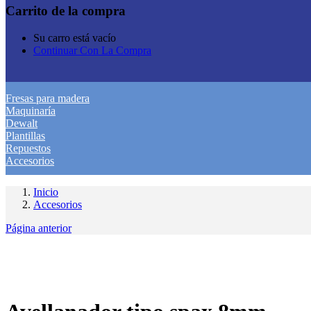
Carrito de la compra
Su carro está vacío
Continuar Con La Compra
Fresas para madera
Maquinaría
Dewalt
Plantillas
Repuestos
Accesorios
Inicio
Accesorios
Página anterior