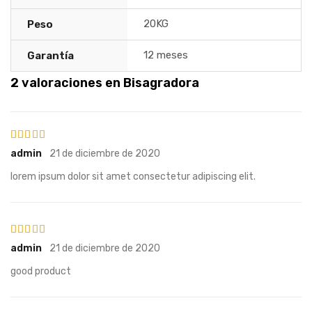
20KG
Peso
12 meses
Garantía
2 valoraciones en
Bisagradora
Valorado en
5
de
admin
21 de diciembre de 2020
5
lorem ipsum dolor sit amet consectetur adipiscing elit.
Valorado en
5
de
admin
21 de diciembre de 2020
5
good product