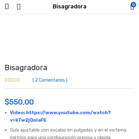
0
Bisagradora
Bisagradora
2
Comentarios
Valorado
2
5.00
sobre 5 basado
en
puntuaciones
de clientes
$
550,00
Video:
https://www.youtube.com/watch?
v=kTw2jQolaFE
Guía ajustable con escalas en pulgadas y en el sistema
métrico para una configuración precisa y rápida