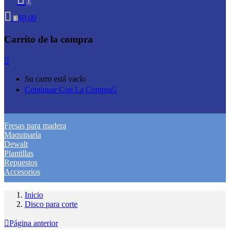
0
$
0,00
0
Carrito de la compra
Su carro está vacío
Continuar Con La Compra
Fresas para madera
Maquinaría
Dewalt
Plantillas
Repuestos
Accesorios
Inicio
Disco para corte
Página anterior