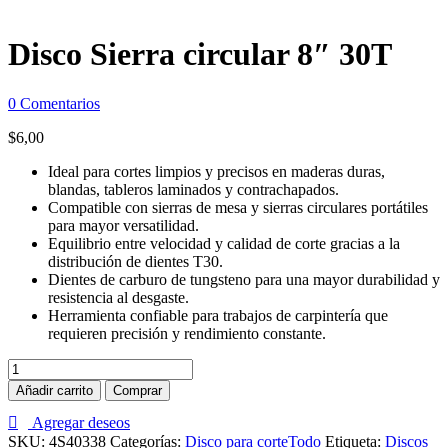
Disco Sierra circular 8″ 30T
0
Comentarios
$
6,00
Ideal para cortes limpios y precisos en maderas duras,
blandas, tableros laminados y contrachapados.
Compatible con sierras de mesa y sierras circulares portátiles
para mayor versatilidad.
Equilibrio entre velocidad y calidad de corte gracias a la
distribución de dientes T30.
Dientes de carburo de tungsteno para una mayor durabilidad y
resistencia al desgaste.
Herramienta confiable para trabajos de carpintería que
requieren precisión y rendimiento constante.
Disco
Sierra
Añadir carrito
Comprar
circular
8"
Agregar deseos
30T
SKU:
4S40338
Categorías:
Disco para corte
Todo
Etiqueta:
Discos