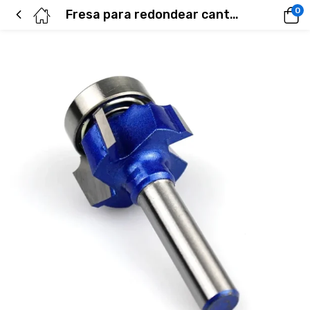
0
Fresa para redondear canto duro vástago 1/4xR3