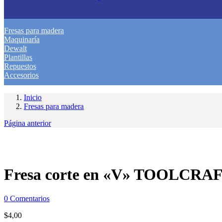
Fresas para madera
Maquinaría
Dewalt
Plantillas
Repuestos
Accesorios
Inicio
Fresas para madera
Página anterior
Fresa corte en «V» TOOLCRAF
0
Comentarios
$
4,00