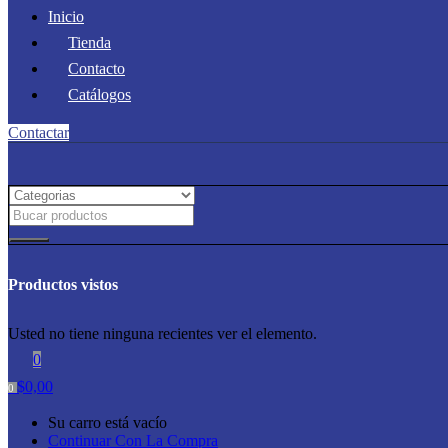
Inicio
Tienda
Contacto
Catálogos
Contactar
Productos vistos
Usted no tiene ninguna recientes ver el elemento.
0
$
0,00
0
Su carro está vacío
Continuar Con La Compra