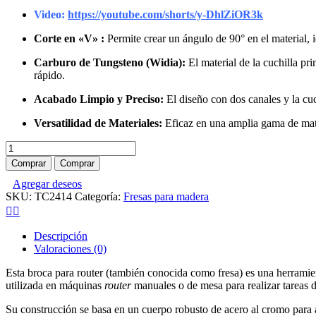
Video:
https://youtube.com/shorts/y-DhlZiOR3k
Corte en «V» :
Permite crear un ángulo de 90° en el material, id
Carburo de Tungsteno (Widia):
El material de la cuchilla pr
rápido.
Acabado Limpio y Preciso:
El diseño con dos canales y la cuch
Versatilidad de Materiales:
Eficaz en una amplia gama de mate
Fresa
corte
Comprar
Comprar
en
Agregar deseos
"V"
SKU:
TC2414
Categoría:
Fresas para madera
TOOLCRAFT
12,7mm
vástago
1/4
Descripción
cantidad
Valoraciones (0)
Esta broca para router (también conocida como fresa) es una herramie
utilizada en máquinas
router
manuales o de mesa para realizar tareas d
Su construcción se basa en un cuerpo robusto de acero al cromo para 