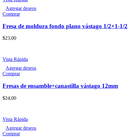
elegir
Agregar deseos
en
Comprar
la
página
Fresa de moldura fondo plano vástago 1/2×1-1/2
de
producto
$
23,00
Vista Rápida
Agregar deseos
Comprar
Fresas de ensamble+canastilla vástago 12mm
$
24,00
Vista Rápida
Agregar deseos
Comprar