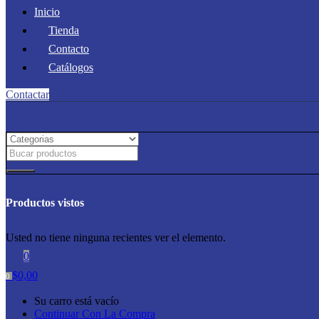
Inicio
Tienda
Contacto
Catálogos
Contactar
Productos vistos
Usted no tiene ninguna recientes ver el elemento.
0
$
0,00
0
Su carro está vacío
Continuar Con La Compra