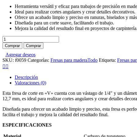
Herramienta versátil y eficaz para trabajos de precisión en made
Ideal para realizar cortes angulares y crear detalles decorativos.
Ofrece un acabado limpio y preciso en ranuras, biselados y más
Diseñada para un corte suave, facilitando el trabajo.
Mejora la calidad del resultado final en proyectos de carpintería
Fresa
corte
Comprar
Comprar
en
Agregar deseos
"V"
SKU:
f0059
Categorías:
Fresas para madera
Todo
Etiqueta:
Fresas pa
vástago
1/4x12.7x12.7
cantidad
Descripción
Valoraciones (0)
Esta fresa de corte en «V» cuenta con un vástago de 1/4″ y un diámetr
12,7 mm, es ideal para realizar cortes angulares y crear detalles decor
Diseñada para ofrecer un acabado limpio y preciso, esta fresa es perfec
facilita el trabajo y mejora la calidad del resultado final.
ESPECIFICACIONES
Material
Carburo de tungsteno