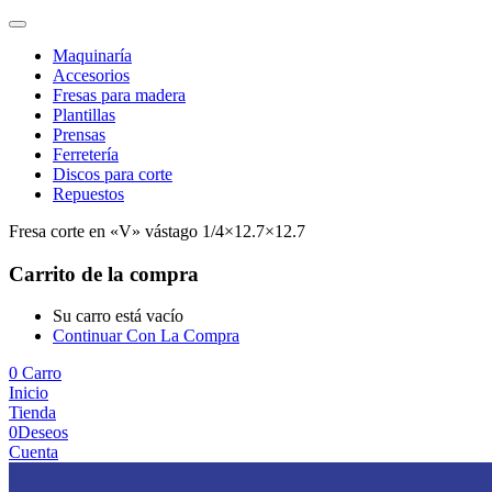
Maquinaría
Accesorios
Fresas para madera
Plantillas
Prensas
Ferretería
Discos para corte
Repuestos
Fresa corte en «V» vástago 1/4×12.7×12.7
Carrito de la compra
Su carro está vacío
Continuar Con La Compra
0
Carro
Inicio
Tienda
0
Deseos
Cuenta