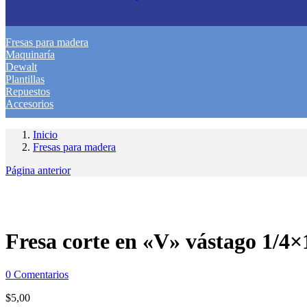
Fresas para madera
Maquinaría
Dewalt
Plantillas
Repuestos
Accesorios
Inicio
Fresas para madera
Página anterior
Fresa corte en «V» vástago 1/4×
0
Comentarios
$
5,00