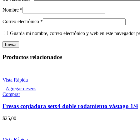
Nombre
*
Correo electrónico
*
Guarda mi nombre, correo electrónico y web en este navegador p
Productos relacionados
Vista Rápida
Agregar deseos
Este
Comprar
producto
tiene
Fresas copiadora setx4 doble rodamiento vástago 1/4
múltiples
variantes.
$
25,00
Las
opciones
se
pueden
Vista Rápida