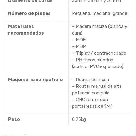
Diámetro de corte
35mm, 38 mm y 51 mm
Número de piezas
Pequeña, mediana, grande
Materiales
– Madera maciza (blanda y
recomendados
dura)
– MDF
– MDP
– Triplay / contrachapado
– Plásticos blandos
(acrílico, PVC espumado)
Maquinaria compatible
– Router de mesa
– Router manual de alta
potencia con guía
– CNC router con
portafresas de 1/4″
Peso
0.25kg