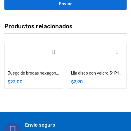
Productos relacionados
Añadir carrito
Añadir carrito
Juego de brocas hexagonales
Lija disco con velcro 5″ P120 – 5 unidades
$
22,00
$
2,90
Envio seguro