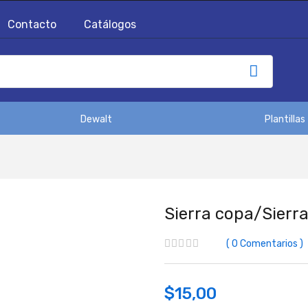
Contacto
Catálogos
Dewalt
Plantillas
Sierra copa/Sierr
0
Comentarios
$
15,00