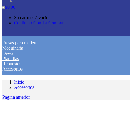
$
0,00
0
Su carro está vacío
Continuar Con La Compra
Fresas para madera
Maquinaría
Dewalt
Plantillas
Repuestos
Accesorios
Inicio
Accesorios
Página anterior