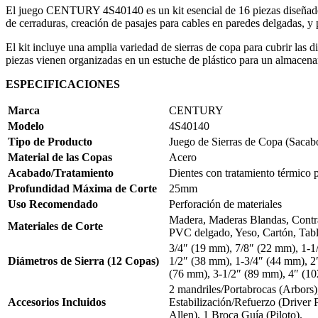
El juego CENTURY 4S40140 es un kit esencial de 16 piezas diseñado par
de cerraduras, creación de pasajes para cables en paredes delgadas, y 
El kit incluye una amplia variedad de sierras de copa para cubrir las d
piezas vienen organizadas en un estuche de plástico para un almacena
ESPECIFICACIONES
Marca
CENTURY
Modelo
4S40140
Tipo de Producto
Juego de Sierras de Copa (Sacab
Material de las Copas
Acero
Acabado/Tratamiento
Dientes con tratamiento térmico 
Profundidad Máxima de Corte
25mm
Uso Recomendado
Perforación de materiales
Madera, Maderas Blandas, Contr
Materiales de Corte
PVC delgado, Yeso, Cartón, Table
3/4″ (19 mm), 7/8″ (22 mm), 1-1
Diámetros de Sierra (12 Copas)
1/2″ (38 mm), 1-3/4″ (44 mm), 2
(76 mm), 3-1/2″ (89 mm), 4″ (1
2 mandriles/Portabrocas (Arbors)
Accesorios Incluidos
Estabilización/Refuerzo (Driver 
Allen), 1 Broca Guía (Piloto).