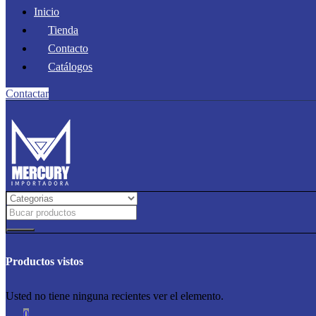
Inicio
Tienda
Contacto
Catálogos
Contactar
Productos vistos
Usted no tiene ninguna recientes ver el elemento.
0