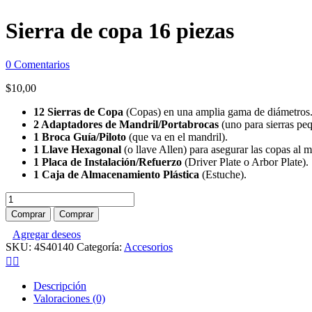
Sierra de copa 16 piezas
0
Comentarios
$
10,00
12 Sierras de Copa
(Copas) en una amplia gama de diámetros
2 Adaptadores de Mandril/Portabrocas
(uno para sierras peq
1 Broca Guía/Piloto
(que va en el mandril).
1 Llave Hexagonal
(o llave Allen) para asegurar las copas al m
1 Placa de Instalación/Refuerzo
(Driver Plate o Arbor Plate).
1 Caja de Almacenamiento Plástica
(Estuche).
Sierra
de
Comprar
Comprar
copa
Agregar deseos
16
SKU:
4S40140
Categoría:
Accesorios
piezas
cantidad
Descripción
Valoraciones (0)