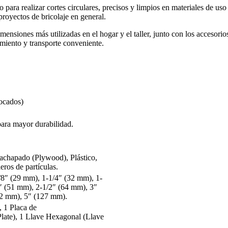
a realizar cortes circulares, precisos y limpios en materiales de uso c
proyectos de bricolaje en general.
imensiones más utilizadas en el hogar y el taller, junto con los accesor
miento y transporte conveniente.
ocados)
para mayor durabilidad.
achapado (Plywood), Plástico,
ros de partículas.
/8″ (29 mm), 1-1/4″ (32 mm), 1-
″ (51 mm), 2-1/2″ (64 mm), 3″
02 mm), 5″ (127 mm).
, 1 Placa de
Plate), 1 Llave Hexagonal (Llave