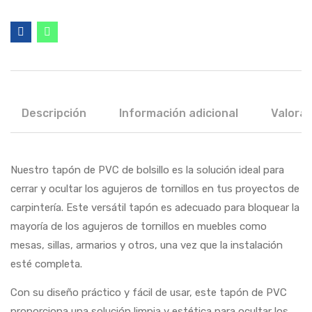
Descripción
Información adicional
Valorac
Nuestro tapón de PVC de bolsillo es la solución ideal para
cerrar y ocultar los agujeros de tornillos en tus proyectos de
carpintería. Este versátil tapón es adecuado para bloquear la
mayoría de los agujeros de tornillos en muebles como
mesas, sillas, armarios y otros, una vez que la instalación
esté completa.
Con su diseño práctico y fácil de usar, este tapón de PVC
proporciona una solución limpia y estética para ocultar los