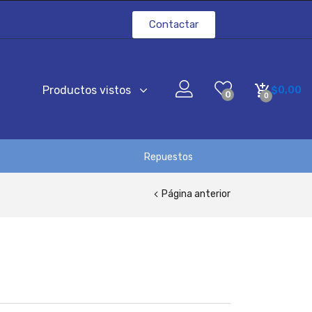
Contactar
Productos vistos
$
0,00
0
0
Repuestos
Página anterior