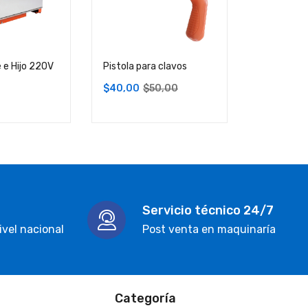
 e Hijo 220V
Pistola para clavos
Sierra Madr
$
750,00
$
40,00
$
50,00
Servicio técnico 24/7
ivel nacional
Post venta en maquinaría
Categoría