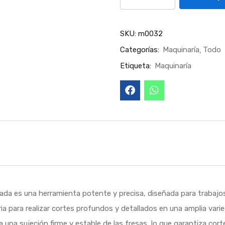
SKU:
m0032
Categorías:
Maquinaría
Todo
Etiqueta:
Maquinaría
gada es una herramienta potente y precisa, diseñada para trabajo
ria para realizar cortes profundos y detallados en una amplia var
a una sujeción firme y estable de las fresas, lo que garantiza co