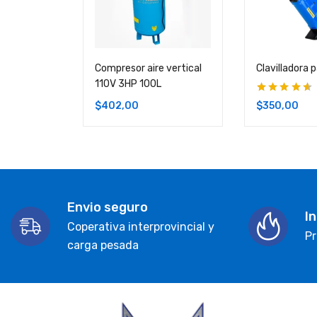
Compresor aire vertical
Clavilladora 
110V 3HP 100L
Valorado en
$
402,00
$
350,00
4.50
de 5
Envio seguro
I
Coperativa interprovincial y
Pr
carga pesada