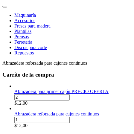
Maquinaría
Accesorios
Fresas para madera
Plantillas
Prensas
Ferretería
Discos para corte
Repuestos
Abrazadera reforzada para cajones continuos
Carrito de la compra
Abrazadera para primer cajón PRECIO OFERTA
Abrazadera
para
$
12,00
primer
cajón
Abrazadera reforzada para cajones continuos
PRECIO
Abrazadera
OFERTA
reforzada
$
12,00
cantidad
para