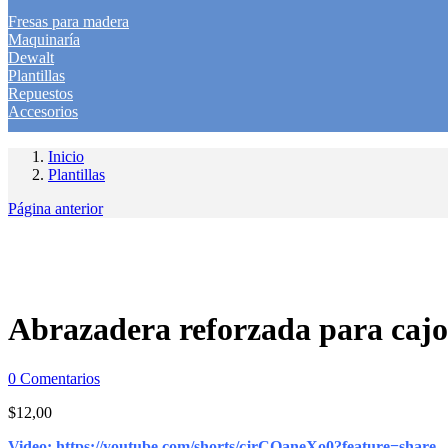
Fresas para madera
Maquinaría
Dewalt
Plantillas
Repuestos
Accesorios
Inicio
Plantillas
Página anterior
Abrazadera reforzada para cajo
0
Comentarios
$
12,00
Video:
https://youtube.com/shorts/cjrCQaneXo0?feature=share