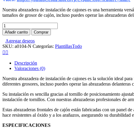
Nuestra abrazadera de instalación de cajones es una herramienta versáti
tamaños de grosor de cajón, incluso puedes operar las abrazaderas del
Abrazadera
reforzada
Añadir carrito
Comprar
para
Agregar deseos
cajones
SKU:
a0104-N
Categorías:
Plantillas
Todo
continuos
cantidad
Descripción
Valoraciones (0)
Nuestra abrazadera de instalación de cajones es la solución ideal par
diferentes grosores, incluso puedes operar las abrazaderas delanteras 
Su instalación es sencilla gracias al tornillo de posicionamiento ajusta
instalación de tornillos. Con nuestras abrazaderas profesionales de arm
Estas abrazaderas frontales de cajón están fabricadas con un panel de
hace resistentes al óxido y a los arañazos, asegurando su durabilidad en
ESPECIFICACIONES