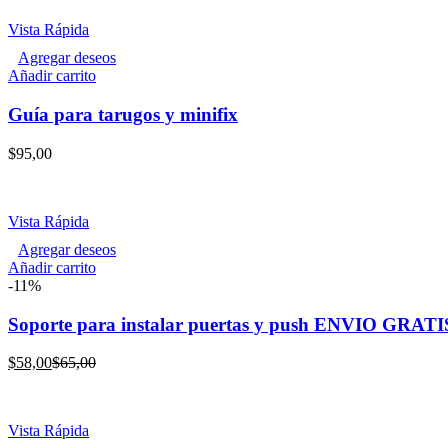
Vista Rápida
Agregar deseos
Añadir carrito
Guía para tarugos y minifix
$
95,00
Vista Rápida
Agregar deseos
Añadir carrito
-11%
Soporte para instalar puertas y push ENVIO GRATI
Current
Original
$
58,00
$
65,00
price
price
is:
was:
$58,00.
$65,00.
Vista Rápida