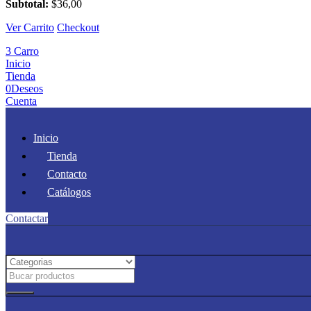
cajones
Subtotal:
$
36,00
continuos
Ver Carrito
cantidad
Checkout
3
Carro
Inicio
Tienda
0
Deseos
Cuenta
Inicio
Tienda
Contacto
Catálogos
Contactar