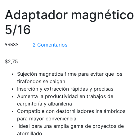
Adaptador magnético
5/16
2
Comentarios
Valorado
2
4.50
sobre
$
2,75
5 basado en
puntuaciones
de clientes
Sujeción magnética firme para evitar que los
tirafondos se caigan
Inserción y extracción rápidas y precisas
Aumenta la productividad en trabajos de
carpintería y albañileria
Compatible con destornilladores inalámbricos
para mayor conveniencia
Ideal para una amplia gama de proyectos de
atornillado