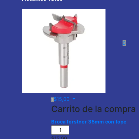
0
$
15,00
1
Carrito de la compra
Broca forstner 35mm con tope
$
15,00