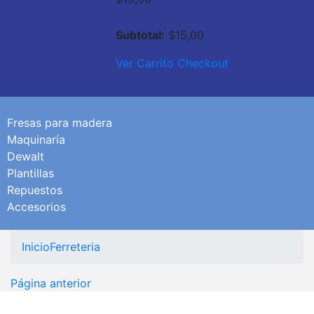
Subtotal:
$
15,00
Ver Carrito
Checkout
Fresas para madera
Maquinaría
Dewalt
Plantillas
Repuestos
Accesorios
Inicio
Ferreteria
Página anterior