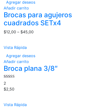
Agregar deseos
Añadir carrito
Brocas para agujeros
cuadrados SETx4
$
12,00
–
$
45,00
Vista Rápida
Agregar deseos
Añadir carrito
Broca plana 3/8″
Valorado en
2
4.50
de 5
$
2,50
Vista Rápida