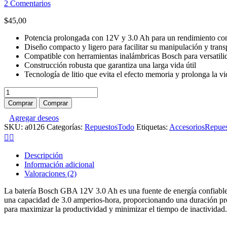
2
Comentarios
$
45,00
Potencia prolongada con 12V y 3.0 Ah para un rendimiento con
Diseño compacto y ligero para facilitar su manipulación y trans
Compatible con herramientas inalámbricas Bosch para versatili
Construcción robusta que garantiza una larga vida útil
Tecnología de litio que evita el efecto memoria y prolonga la vid
Batería
bosch
Comprar
Comprar
12v
Agregar deseos
cantidad
SKU:
a0126
Categorías:
Repuestos
Todo
Etiquetas:
Accesorios
Repues
Descripción
Información adicional
Valoraciones (2)
La batería Bosch GBA 12V 3.0 Ah es una fuente de energía confiable y
una capacidad de 3.0 amperios-hora, proporcionando una duración prol
para maximizar la productividad y minimizar el tiempo de inactividad.