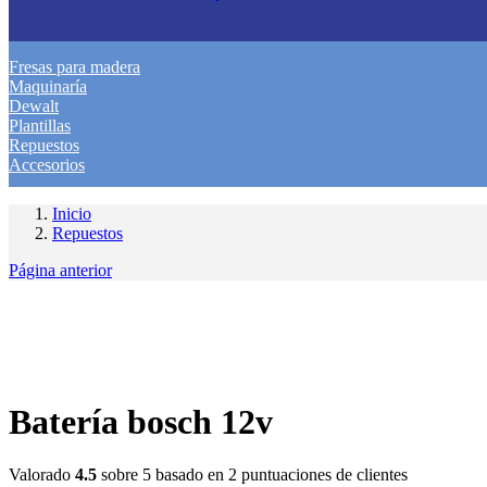
Fresas para madera
Maquinaría
Dewalt
Plantillas
Repuestos
Accesorios
Inicio
Repuestos
Página anterior
Batería bosch 12v
Valorado
4.5
sobre 5 basado en
2
puntuaciones de clientes