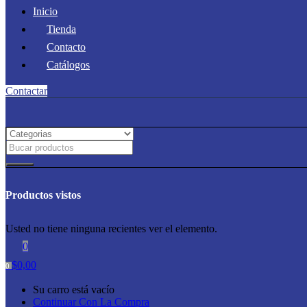
Inicio
Tienda
Contacto
Catálogos
Contactar
Productos vistos
Usted no tiene ninguna recientes ver el elemento.
0
$
0,00
0
Su carro está vacío
Continuar Con La Compra