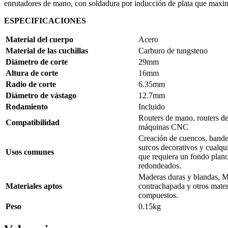
enrutadores de mano, con soldadura por inducción de plata que maximi
ESPECIFICACIONES
Material del cuerpo
Acero
Material de las cuchillas
Carburo de tungsteno
Diámetro de corte
29mm
Altura de corte
16mm
Radio de corte
6.35mm
Diámetro de vástago
12.7mm
Rodamiento
Incluido
Routers de mano, routers d
Compatibilidad
máquinas CNC
Creación de cuencos, bandej
surcos decorativos y cualqu
Usos comunes
que requiera un fondo plan
redondeados.
Maderas duras y blandas, 
Materiales aptos
contrachapada y otros mater
compuestos.
Peso
0.15kg