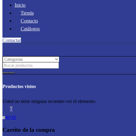
Inicio
Tienda
Contacto
Catálogos
Contactar
Productos vistos
Usted no tiene ninguna recientes ver el elemento.
0
$
0,00
0
Carrito de la compra