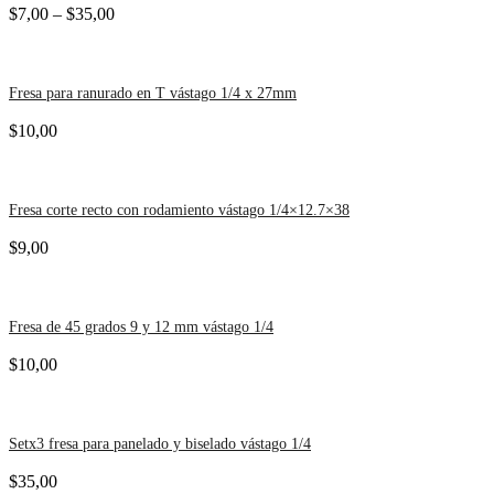
$
7,00
–
$
35,00
Fresa para ranurado en T vástago 1/4 x 27mm
$
10,00
Fresa corte recto con rodamiento vástago 1/4×12.7×38
$
9,00
Fresa de 45 grados 9 y 12 mm vástago 1/4
$
10,00
Setx3 fresa para panelado y biselado vástago 1/4
$
35,00