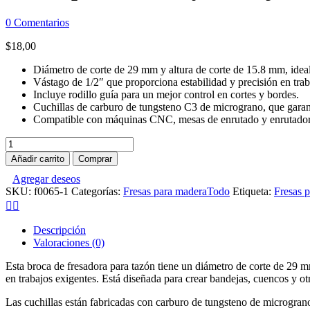
0
Comentarios
$
18,00
Diámetro de corte de 29 mm y altura de corte de 15.8 mm, ideal
Vástago de 1/2″ que proporciona estabilidad y precisión en trab
Incluye rodillo guía para un mejor control en cortes y bordes.
Cuchillas de carburo de tungsteno C3 de micrograno, que garant
Compatible con máquinas CNC, mesas de enrutado y enrutadores
Fresas
para
Añadir carrito
Comprar
cuenco
Agregar deseos
y
SKU:
f0065-1
Categorías:
Fresas para madera
Todo
Etiqueta:
Fresas 
bandeja
vástago
1/2
cantidad
Descripción
Valoraciones (0)
Esta broca de fresadora para tazón tiene un diámetro de corte de 29 m
en trabajos exigentes. Está diseñada para crear bandejas, cuencos y ot
Las cuchillas están fabricadas con carburo de tungsteno de microgran