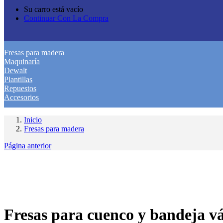
Su carro está vacío
Continuar Con La Compra
Fresas para madera
Maquinaría
Dewalt
Plantillas
Repuestos
Accesorios
Inicio
Fresas para madera
Página anterior
Fresas para cuenco y bandeja vá