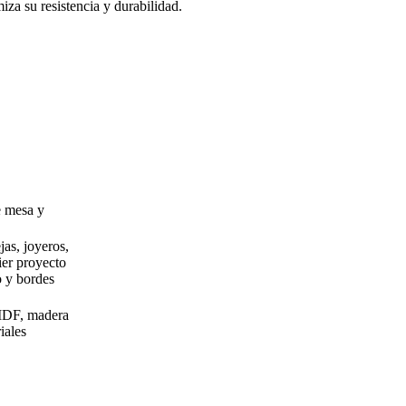
za su resistencia y durabilidad.
e mesa y
as, joyeros,
ier proyecto
o y bordes
MDF, madera
iales