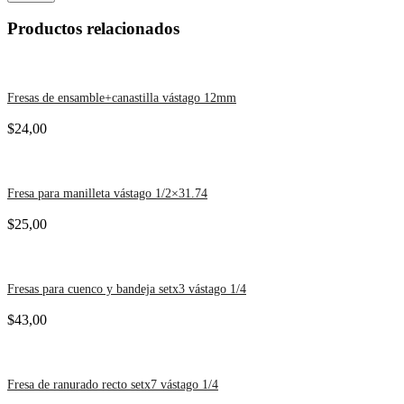
Productos relacionados
Fresas de ensamble+canastilla vástago 12mm
$
24,00
Fresa para manilleta vástago 1/2×31.74
$
25,00
Fresas para cuenco y bandeja setx3 vástago 1/4
$
43,00
Fresa de ranurado recto setx7 vástago 1/4