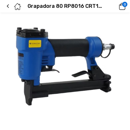
0
Grapadora 80 RP8016 CRT10 azul RONGPENG