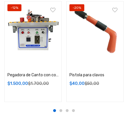
-12%
-20%
Añadir carrito
Añadir carrito
Pegadora de Canto con corte Neumático LB60
Pistola para clavos
$
1.500,00
$
1.700,00
$
40,00
$
50,00