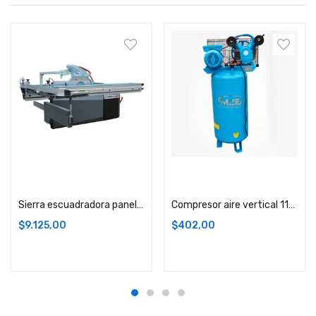
Añadir carrito
Añadir carrito
Sierra escuadradora panel digital MJ45DM
Compresor aire vertical 110V 3HP 100L
$
9.125,00
$
402,00