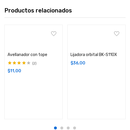
Productos relacionados
Comprar
Comprar
Avellanador con tope
Lijadora orbital BK-S110X
$
36,00
2
Valorado en
$
11,00
4.00
de 5