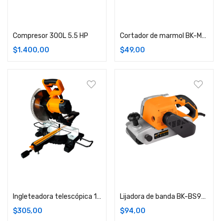
Añadir carrito
Añadir carrito
Compresor 300L 5.5 HP
Cortador de marmol BK-MC4100 1350W
$
1.400,00
$
49,00
Añadir carrito
Añadir carrito
Ingleteadora telescópica 10 pulgadas
Lijadora de banda BK-BS940 1380W
$
305,00
$
94,00