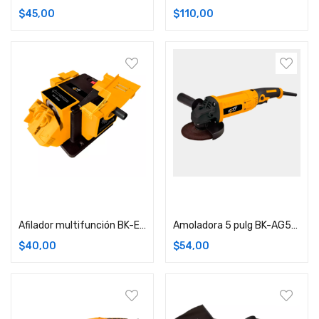
$
45,00
$
110,00
Añadir carrito
Añadir carrito
Afilador multifunción BK-EMS51 96W
Amoladora 5 pulg BK-AG5125 1350W
$
40,00
$
54,00