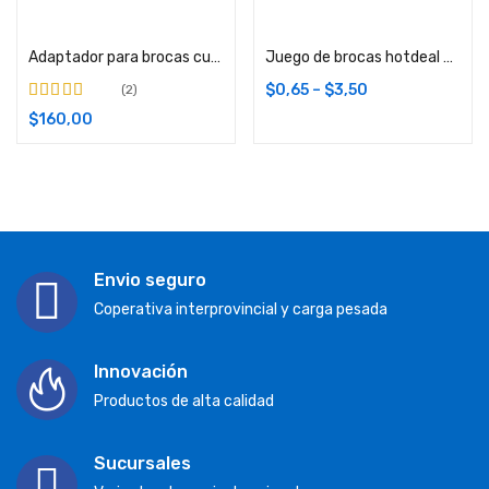
Añadir carrito
Añadir carrito
Adaptador para brocas cuadradas
Juego de brocas hotdeal para madera setx8
$
0,65
–
$
3,50
2
Valorado en
$
160,00
4.50
de 5
Envio seguro
Coperativa interprovincial y carga pesada
Innovación
Productos de alta calidad
Sucursales