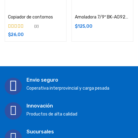
Comprar
Comprar
Copiador de contornos
Amoladora 7/9″ BK-AG9230 2400W
$
125,00
2
Valorado en
$
26,00
3.50
de 5
Envio seguro
Coperativa interprovincial y carga pesada
Innovación
Productos de alta calidad
Sucursales