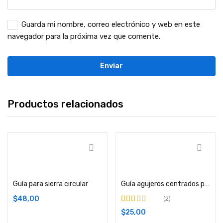
Guarda mi nombre, correo electrónico y web en este
navegador para la próxima vez que comente.
Productos relacionados
Añadir carrito
Añadir carrito
Guía para sierra circular
Guía agujeros centrados para topes PUSH y tarugos
$
48,00
2
Valorado en
$
25,00
4
de 5